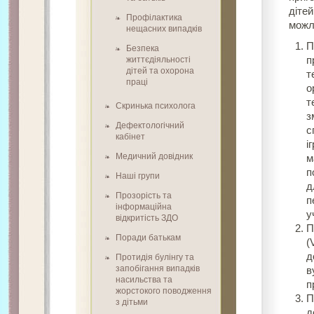
дітей
Профілактика
можл
нещасних випадків
П
Безпека
життєдіяльності
п
дітей та охорона
т
праці
о
т
Скринька психолога
з
Дефектологічний
с
кабінет
і
Медичний довідник
м
п
Наші групи
д
Прозорість та
п
інформаційна
у
відкритість ЗДО
П
Поради батькам
(
д
Протидія булінгу та
запобігання випадків
в
насильства та
п
жорстокого поводження
П
з дітьми
д