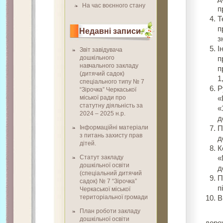
На час воєнного стану
п
Т
п
Недавні записи
з
І
Звіт завідувача
дошкільного
п
навчального закладу
п
(дитячий садок)
1
спеціального типу № 7
Р
“Зірочка” Черкаської
міської ради про
«
статутну діяльність за
«
2024 – 2025 н.р.
д
Інформаційні матеріали
П
з питань захисту прав
д
дітей.
К
Статут закладу
«
дошкільної освіти
д
(спеціальний дитячий
П
садок) № 7 “Зірочка”
п
Черкаської міської
територіальної громади
В
План роботи закладу
Як в
дошкільної освіти