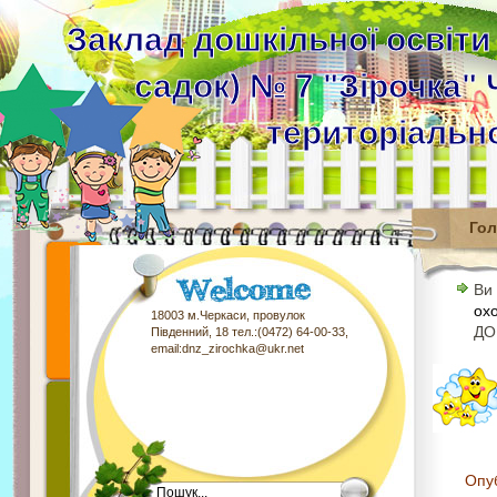
Заклад дошкільної освіти
садок) № 7 "Зірочка" 
територіальн
Го
Ви
ох
18003 м.Черкаси, провулок
ДО
Південний, 18 тел.:(0472) 64-00-33,
email:dnz_zirochka@ukr.net
Опу