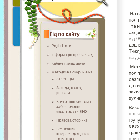
На в
політ
та н
садо
Гід по сайту
від 0
дошк
Раді вітати
Тижд
Інформація про заклад
на д
Кабінет завідувача
Мето
Методична скарбничка
полі
Атестація
безп
діте
Заходи, свята,
захи
розваги
вули
Внутрішня система
забезпечення
Вихо
якості освіти ДНЗ
пров
групу
Правова сторінка
з ви
Безпечний
трав
інтернет для дітей
приг
та батьків