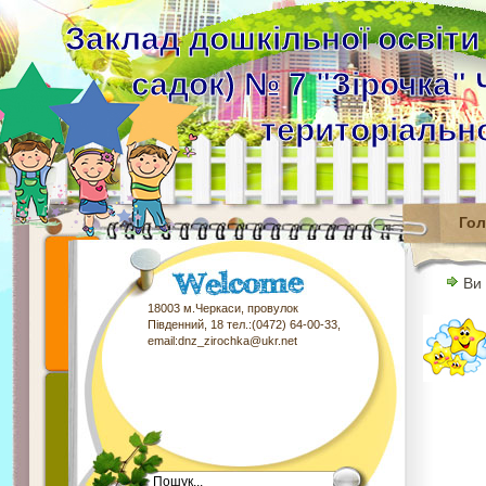
Заклад дошкільної освіти
садок) № 7 "Зірочка" 
територіальн
Го
Ви
18003 м.Черкаси, провулок
Південний, 18 тел.:(0472) 64-00-33,
email:dnz_zirochka@ukr.net