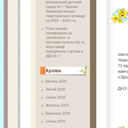
(спеціальний дитячий
садок) № 7 “Зірочка”
Черкаської міської
територіальної громади
на 2025 – 2026 н.р.
План заходів
спрямованих на
запобігання та
протидію насильству та
жорстокому
ЗАТ
поводженню з дітьми в
закл
ЗДО № 7
Черк
71 в
Архіви
навч
«Зіро
Квітень 2026
Сх
ДНЗ 
Лютий 2026
Січень 2026
Жовтень 2025
Березень 2025
Січень 2025