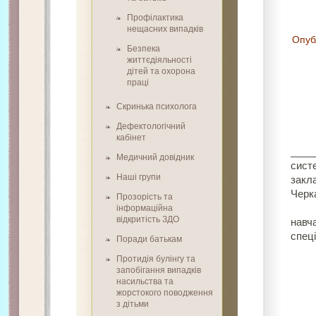
Профілактика
нещасних випадків
Опуб
Безпека
життєдіяльності
дітей та охорона
праці
Зав
Скринька психолога
зак
ти
Дефектологічний
Че
кабінет
____
Медичний довідник
сист
Наші групи
закл
Че
Прозорість та
пе
інформаційна
відкритість ЗДО
нав
спе
Поради батькам
Протидія булінгу та
запобігання випадків
насильства та
жорстокого поводження
з дітьми