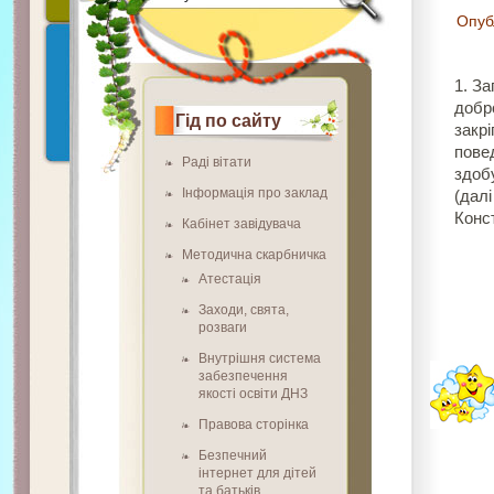
Опуб
1. З
добр
Гід по сайту
закр
пове
Раді вітати
здоб
Інформація про заклад
(дал
Конст
Кабінет завідувача
Методична скарбничка
Атестація
Заходи, свята,
розваги
Внутрішня система
забезпечення
якості освіти ДНЗ
Правова сторінка
Безпечний
інтернет для дітей
та батьків