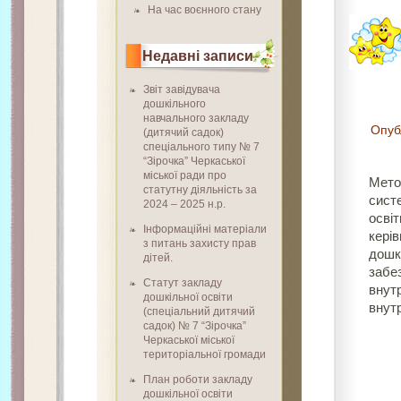
На час воєнного стану
Недавні записи
Звіт завідувача
дошкільного
навчального закладу
Опуб
(дитячий садок)
спеціального типу № 7
“Зірочка” Черкаської
міської ради про
Мето
статутну діяльність за
сист
2024 – 2025 н.р.
осві
Інформаційні матеріали
кері
з питань захисту прав
дошкі
дітей.
забе
Статут закладу
внутр
дошкільної освіти
внут
(спеціальний дитячий
садок) № 7 “Зірочка”
Черкаської міської
територіальної громади
План роботи закладу
дошкільної освіти