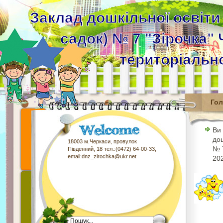
Заклад дошкільної освіти
садок) № 7 "Зірочка" 
територіальн
Го
Ви
дош
18003 м.Черкаси, провулок
№ 7
Південний, 18 тел.:(0472) 64-00-33,
email:dnz_zirochka@ukr.net
202