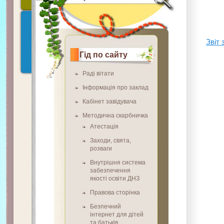
Звіт 
Гід по сайту
Раді вітати
Інформація про заклад
Кабінет завідувача
Методична скарбничка
Атестація
Заходи, свята,
розваги
Внутрішня система
забезпечення
якості освіти ДНЗ
Правова сторінка
Безпечний
інтернет для дітей
та батьків