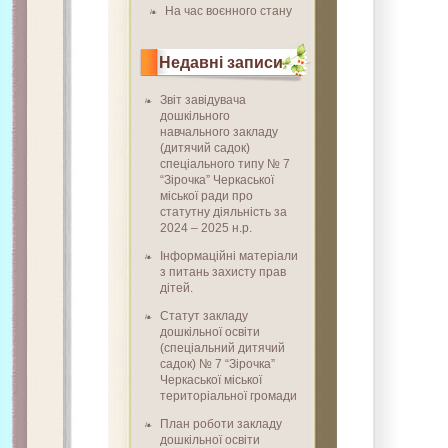
На час воєнного стану
Недавні записи
Звіт завідувача
дошкільного
навчального закладу
(дитячий садок)
спеціального типу № 7
“Зірочка” Черкаської
міської ради про
статутну діяльність за
2024 – 2025 н.р.
Інформаційні матеріали
з питань захисту прав
дітей.
Статут закладу
дошкільної освіти
(спеціальний дитячий
садок) № 7 “Зірочка”
Черкаської міської
територіальної громади
План роботи закладу
дошкільної освіти