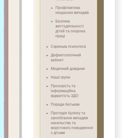
Профілактика
нещасних випадків
Безпека
життєдіяльності
дітей та охорона
праці
Скринька психолога
Дефектологічний
кабінет
Медичний довідник
Наші групи
Прозорість та
інформаційна
відкритість ЗДО
Поради батькам
Протидія булінгу та
запобігання випадків
насильства та
жорстокого поводження
з дітьми