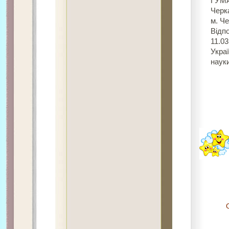
ГУМА
Черка
м. Ч
Відпо
11.0
Украї
науки