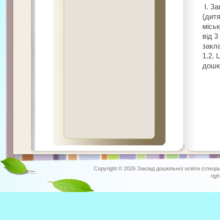
І. З
(дитя
міськ
від 3
закл
1.2. 
дошк
Copyright © 2026
Заклад дошкільної освіти (спеціа
rig