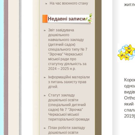
На час воєнного стану
житл
Недавні записи
Звіт завідувача
дошкільного
навчального закладу
(дитячий садок)
спеціального типу № 7
“Зірочка” Черкаської
міської ради про
статутну діяльність за
2024 – 2025 н.р.
Інформаційні матеріали
Коро
з питань захисту прав
одно
дітей.
видів
Статут закладу
Ortho
дошкільної освіти
який
(спеціальний дитячий
садок) № 7 “Зірочка”
спал
Черкаської міської
2019)
територіальної громади
План роботи закладу
дошкільної освіти