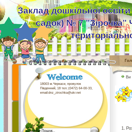
Заклад дошкільної освіти
садок) № 7 "Зірочка" 
територіальн
Го
Ви
18003 м.Черкаси, провулок
Південний, 18 тел.:(0472) 64-00-33,
email:dnz_zirochka@ukr.net
1. Р