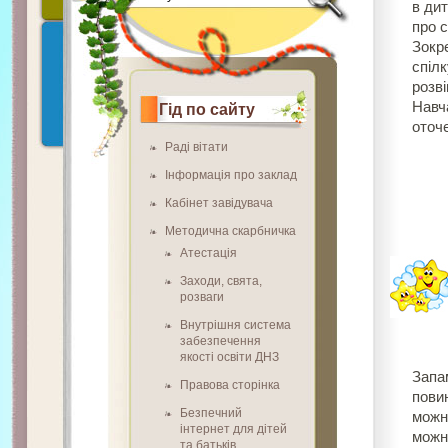
в ди
про с
Зокр
спіл
розві
Навч
Гід по сайту
оточ
Раді вітати
Інформація про заклад
Кабінет завідувача
Методична скарбничка
Атестація
Заходи, свята,
розваги
Внутрішня система
забезпечення
якості освіти ДНЗ
Запам
Правова сторінка
повин
Безпечний
можна
інтернет для дітей
можн
та батьків