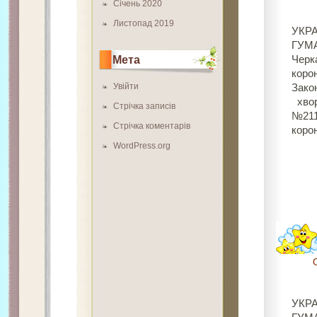
Січень 2020
Листопад 2019
УКРА
ГУМА
Мета
Черк
коро
Увійти
Зако
хвор
Стрічка записів
№211
Стрічка коментарів
коро
WordPress.org
УКРА