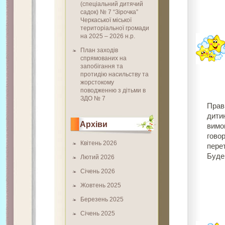
(спеціальний дитячий
садок) № 7 “Зірочка”
Черкаської міської
територіальної громади
на 2025 – 2026 н.р.
План заходів
спрямованих на
запобігання та
протидію насильству та
жорстокому
поводженню з дітьми в
ЗДО № 7
Прави
дитин
Архіви
вимов
гово
Квітень 2026
перет
Буде 
Лютий 2026
Січень 2026
Жовтень 2025
Березень 2025
Січень 2025