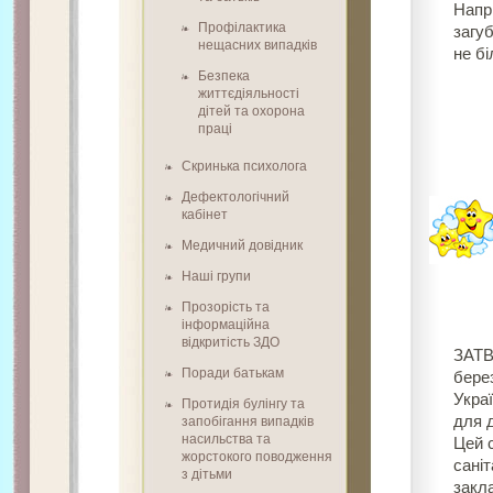
Напр
Профілактика
загу
нещасних випадків
не бі
Безпека
життєдіяльності
дітей та охорона
праці
Скринька психолога
Дефектологічний
кабінет
Медичний довідник
Наші групи
Прозорість та
інформаційна
відкритість ЗДО
ЗАТВ
Поради батькам
бере
Украї
Протидія булінгу та
для 
запобігання випадків
насильства та
Цей 
жорстокого поводження
сані
з дітьми
закла