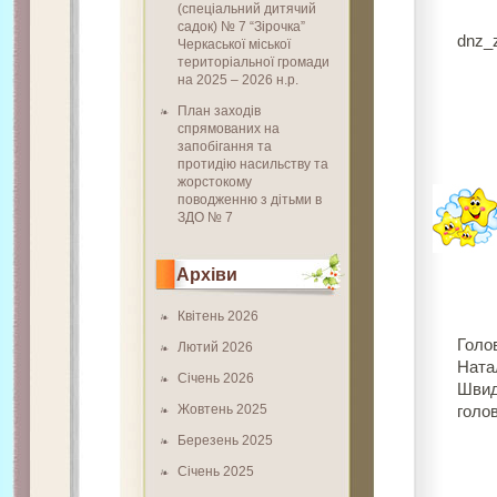
(спеціальний дитячий
садок) № 7 “Зірочка”
dnz_
Черкаської міської
територіальної громади
на 2025 – 2026 н.р.
План заходів
спрямованих на
запобігання та
протидію насильству та
жорстокому
поводженню з дітьми в
ЗДО № 7
Архіви
Квітень 2026
Голов
Лютий 2026
Ната
Січень 2026
Швид
Жовтень 2025
голо
Березень 2025
Січень 2025