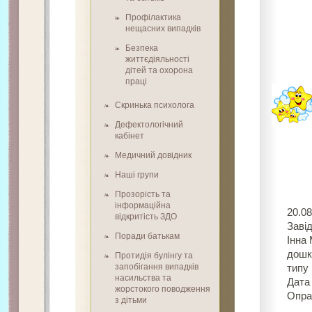
Профілактика
нещасних випадків
Безпека
життєдіяльності
дітей та охорона
праці
Скринька психолога
Дефектологічний
кабінет
Медичний довідник
Наші групи
«
Прозорість та
Н
інформаційна
відкритість ЗДО
За
Поради батькам
Інна
дошк
Протидія булінгу та
запобігання випадків
типу 
насильства та
Дата
жорстокого поводження
Опра
з дітьми