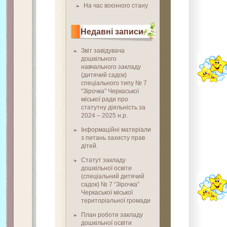
На час воєнного стану
Недавні записи
Звіт завідувача
дошкільного
навчального закладу
(дитячий садок)
спеціального типу № 7
“Зірочка” Черкаської
міської ради про
статутну діяльність за
2024 – 2025 н.р.
Інформаційні матеріали
з питань захисту прав
дітей.
Статут закладу
дошкільної освіти
(спеціальний дитячий
садок) № 7 “Зірочка”
Черкаської міської
територіальної громади
План роботи закладу
дошкільної освіти