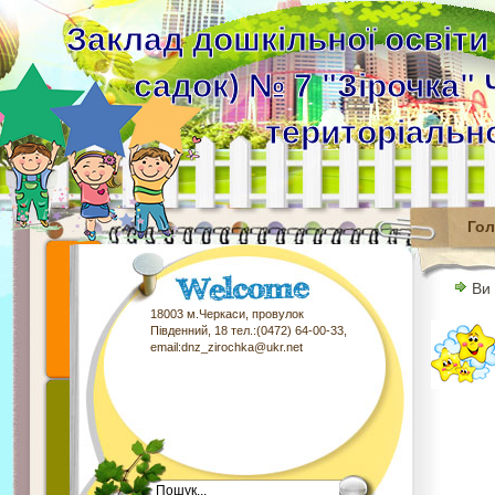
Заклад дошкільної освіти
садок) № 7 "Зірочка" 
територіальн
Го
Ви
18003 м.Черкаси, провулок
Південний, 18 тел.:(0472) 64-00-33,
email:dnz_zirochka@ukr.net